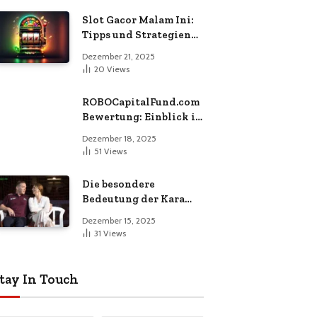
Slot Gacor Malam Ini:
Tipps und Strategien
für Erfolgreiches
Dezember 21, 2025
Spielen
20
Views
ROBOCapitalFund.com
Bewertung: Einblick in
die Zukunft des
Dezember 18, 2025
automatisierten
51
Views
Krypto-Handels
Die besondere
Bedeutung der Kara
Gislason Traueranzeige
Dezember 15, 2025
31
Views
tay In Touch