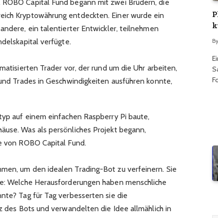
. ROBO Capital Fund begann mit zwei Brüdern, die
P
eich Kryptowährung entdeckten. Einer wurde ein
k
andere, ein talentierter Entwickler, teilnehmen
B
ndelskapital verfügte.
E
omatisierten Trader vor, der rund um die Uhr arbeiten,
S
F
n und Trades in Geschwindigkeiten ausführen konnte,
otyp auf einem einfachen Raspberry Pi baute,
äuse. Was als persönliches Projekt begann,
ge von ROBO Capital Fund.
mmen, um den idealen Trading-Bot zu verfeinern. Sie
age: Welche Herausforderungen haben menschliche
nnte? Tag für Tag verbesserten sie die
nz des Bots und verwandelten die Idee allmählich in