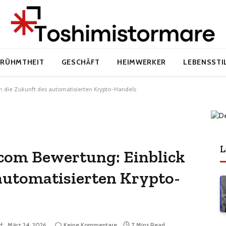
ERÜHMTHEIT
GESCHÄFT
HEIMWERKER
LEBENSSTI
 die Zukunft des automatisierten Krypto-Handels
L
om Bewertung: Einblick
 automatisierten Krypto-
d:
März 24, 2026
Keine Kommentare
7 Mins Read