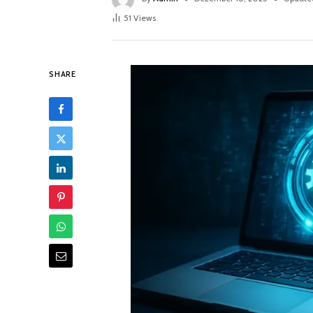
51
Views
SHARE