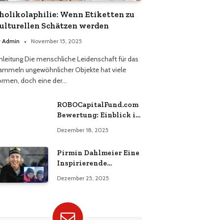
holikolaphilie: Wenn Etiketten zu
ulturellen Schätzen werden
y
Admin
November 15, 2025
inleitung Die menschliche Leidenschaft für das
ammeln ungewöhnlicher Objekte hat viele
ormen, doch eine der…
ROBOCapitalFund.com
Bewertung: Einblick in
die Zukunft des
Dezember 18, 2025
automatisierten
Krypto-Handels
Pirmin Dahlmeier Eine
Inspirierende
Deutsche
Dezember 25, 2025
Wintersportlegende