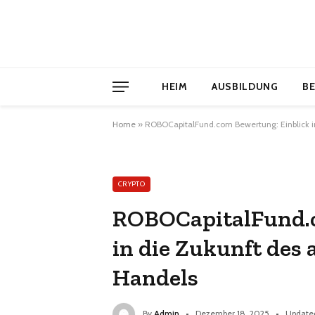
HEIM
AUSBILDUNG
B
Home
»
ROBOCapitalFund.com Bewertung: Einblick in
CRYPTO
ROBOCapitalFund.c
in die Zukunft des
Handels
By
Admin
Dezember 18, 2025
Update